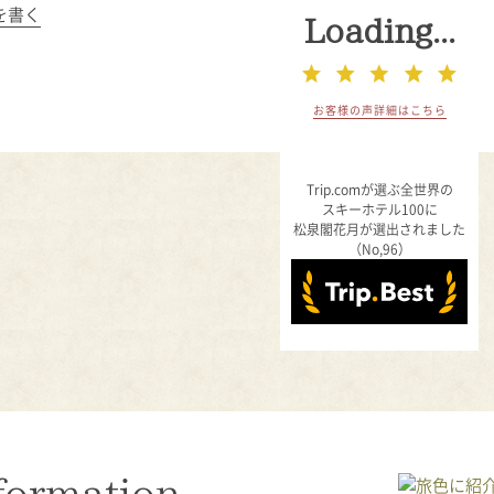
を書く
Loading...
お客様の声詳細はこちら
Trip.comが選ぶ全世界の
スキーホテル100に
松泉閣花月が選出されました
（No,96）
formation