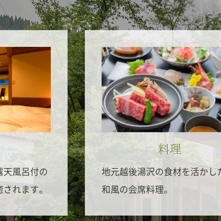
料理
露天風呂付の
地元越後湯沢の食材を活かし
癒されます。
和風の会席料理。