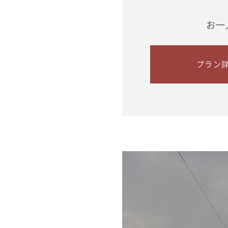
お一
プラン