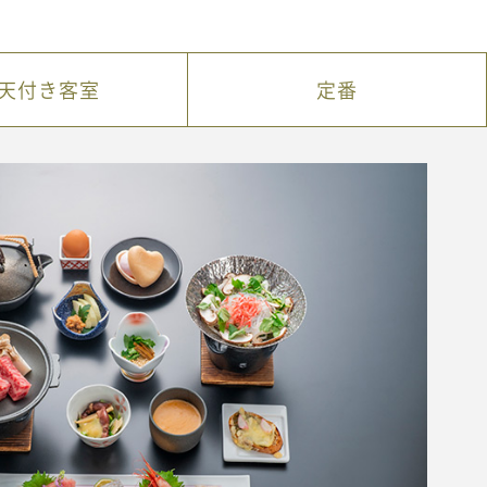
天付き客室
定番