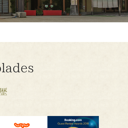
lades
歴