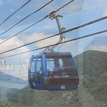
om A
！