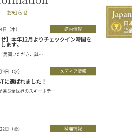
お知らせ
館内情報
月4日（木）
せ】本年12月よりチェックイン時間を
たします。
ご愛顧いただき、誠…
メディア情報
0月9日（水）
BESTに選ばれました！
comが選ぶ全世界のスキーホテ…
料理情報
月22日（金）