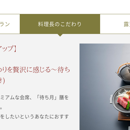
ラン
料理長のこだわり
露
アップ】
わりを贅沢に感じる～待ち
)
レミアムな会席、「待ち月」膳を
た。
沢をしたいというあなたにおすす