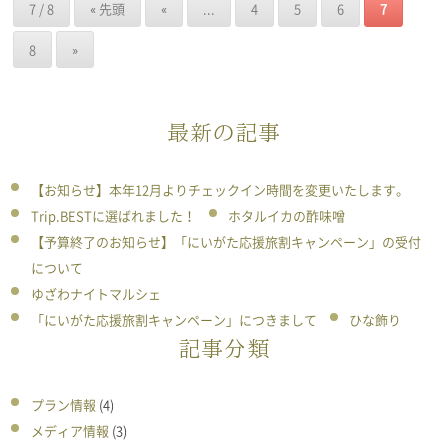
7 / 8
« 先頭
«
...
4
5
6
7
8
»
最新の記事
【お知らせ】本年12月よりチェックイン時間を変更いたします。
Trip.BESTに選ばれました！
ホタルイカの酢味噌
【予算終了のお知らせ】「にいがた応援旅割キャンペーン」の受付
について
ゆざわナイトマルシェ
「にいがた応援旅割キャンペーン」につきまして
ひな飾り
記事分類
プラン情報
(4)
メディア情報
(3)