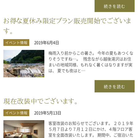
続きを読む
お得な夏休み限定プラン販売開始でございま
す。
2019年6月4日
イベント情報
梅雨入り前からこの暑さ。 今年の夏もあつくな
りそうですね…。 残念ながら越後湯沢はお住
まいの地域同様、もれなく暑くはなりますが実
は、 夏でも夜はと…
続きを読む
現在改装中でございます。
2019年5月13日
イベント情報
客室改装のお知らせでございます。 ２０１９年
５月７日より７月１２日にかけ、４階フロア客
室を全面改装いたします。 期間中、ご宿泊いた